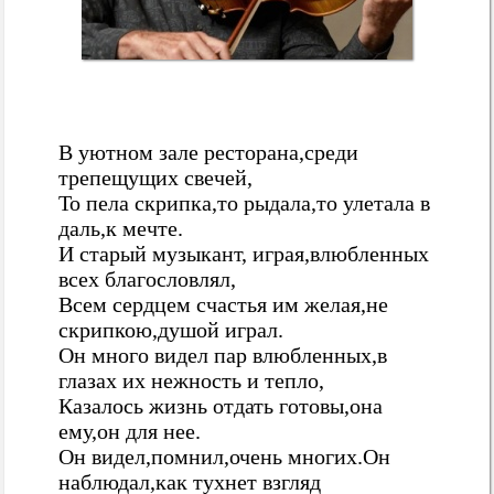
В уютном зале ресторана,среди
трепещущих свечей,
То пела скрипка,то рыдала,то улетала в
даль,к мечте.
И старый музыкант, играя,влюбленных
всех благословлял,
Всем сердцем счастья им желая,не
скрипкою,душой играл.
Он много видел пар влюбленных,в
глазах их нежность и тепло,
Казалось жизнь отдать готовы,она
ему,он для нее.
Он видел,помнил,очень многих.Он
наблюдал,как тухнет взгляд