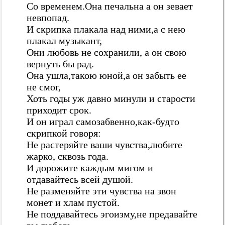
Со временем.Она печальна а он зевает
невпопад.
И скрипка плакала над ними,а с нею
плакал музыкант,
Они любовь не сохранили, а он свою
вернуть бы рад.
Она ушла,такою юной,а он забыть ее
не смог,
Хоть годы уж давно минули и старости
приходит срок.
И он играл самозабвенно,как-будто
скрипкой говоря:
Не растеряйте ваши чувства,любите
жарко, сквозь года.
И дорожите каждым мигом и
отдавайтесь всей душой.
Не разменяйте эти чувства на звон
монет и хлам пустой.
Не поддавайтесь эгоизму,не предавайте