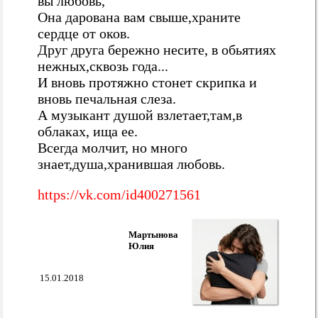
вы любовь,
Она дарована вам свыше,храните
сердце от оков.
Друг друга бережно несите, в обьятиях
нежных,сквозь года...
И вновь протяжно стонет скрипка и
вновь печальная слеза.
А музыкант душой взлетает,там,в
облаках, ища ее.
Всегда молчит, но много
знает,душа,хранившая любовь.
https://vk.com/id400271561
Мартынова
Юлия
15.01.2018