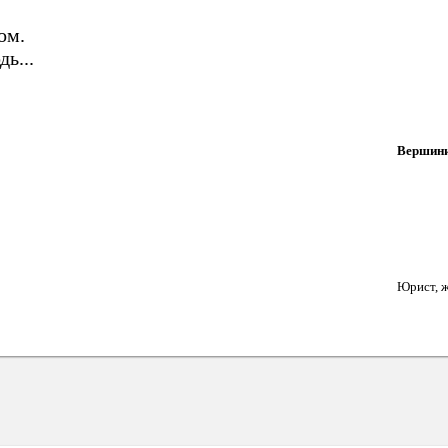
ом.
ь...
Вершини
Юрист, ж